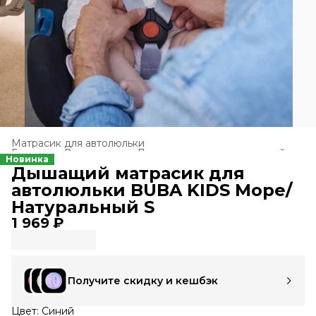
Матрасик для автолюльки
Главная
›
Все товары
›
Для прогулок и путешествий
›
Новинка
Дышащий матрасик для
автолюльки BUBA KIDS Море/
Натуральный S
1 969 ₽
Получите скидку и кешбэк
Цвет: Синий