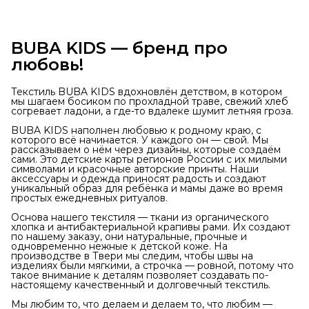
BUBA KIDS — бренд про
любовь!
Текстиль BUBA KIDS вдохновлён детством, в котором
мы шагаем босиком по прохладной траве, свежий хлеб
согревает ладони, а где-то вдалеке шумит летняя гроза.
BUBA KIDS наполнен любовью к родному краю, с
которого всё начинается. У каждого он — свой. Мы
рассказываем о нём через дизайны, которые создаём
сами. Это детские карты регионов России с их милыми
символами и красочные авторские принты. Наши
аксессуары и одежда приносят радость и создают
уникальный образ для ребёнка и мамы даже во время
простых ежедневных ритуалов.
Основа нашего текстиля — ткани из органического
хлопка и антибактериальной крапивы рами. Их создают
по нашему заказу, они натуральные, прочные и
одновременно нежные к детской коже. На
производстве в Твери мы следим, чтобы швы на
изделиях были мягкими, а строчка — ровной, потому что
такое внимание к деталям позволяет создавать по-
настоящему качественный и долговечный текстиль.
Мы любим то, что делаем и делаем то, что любим —