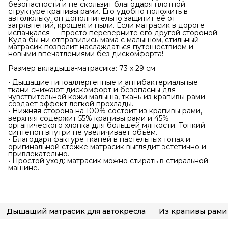
безопасности и не скользит благодаря плотной
структуре крапивы рами. Его удобно положить в
автолюльку, он дополнительно защитит её от
загрязнений, крошек и пыли. Если матрасик в дороге
испачкался — просто переверните его другой стороной.
Куда бы ни отправились мама с малышом, стильный
матрасик позволит наслаждаться путешествием и
новыми впечатлениями без дискомфорта!
Размер вкладыша-матрасика: 73 х 29 см
• Дышащие гипоаллергенные и антибактериальные
ткани снижают дискомфорт и безопасны для
чувствительной кожи малыша, ткань из крапивы рами
создаёт эффект лёгкой прохлады.
• Нижняя сторона на 100% состоит из крапивы рами,
верхняя содержит 55% крапивы рами и 45%
органического хлопка для большей мягкости. Тонкий
синтепон внутри не увеличивает объём.
• Благодаря фактуре тканей в пастельных тонах и
оригинальной стёжке матрасик выглядит эстетично и
привлекательно.
• Простой уход: матрасик можно стирать в стиральной
машине.
Дышащий матрасик для автокресла
Из крапивы рами