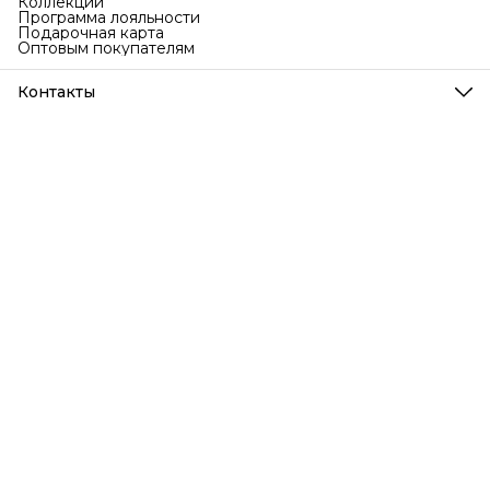
Коллекции
Программа лояльности
Подарочная карта
Оптовым покупателям
Контакты
Телефон
8 (999) 707-76-77
Режим работы
Ежедневно с 9 до 18 по МСК
Эл. почта
info@bubakids.ru