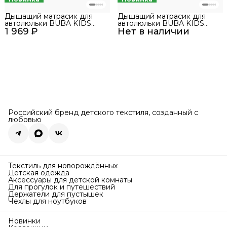
Дышащий матрасик для
Дышащий матрасик для
автолюльки BUBA KIDS
автолюльки BUBA KIDS
1 969 ₽
Лаванда/Натуральный S
Нет в наличии
Море/Натуральный S
Российский бренд детского текстиля, созданный с
любовью
Текстиль для новорождённых
Детская одежда
Аксессуары для детской комнаты
Для прогулок и путешествий
Держатели для пустышек
Чехлы для ноутбуков
Новинки