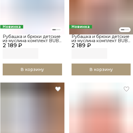
Новинка
Новинка
Рубашка и брюки детские
Рубашка и брюки детские
из муслина комплект BUBA
из муслина комплект BUBA
2 189 ₽
KIDS, Нежно-голубой, р.
2 189 ₽
KIDS, Пудра, р. 68-74
68-74
В корзину
В корзину