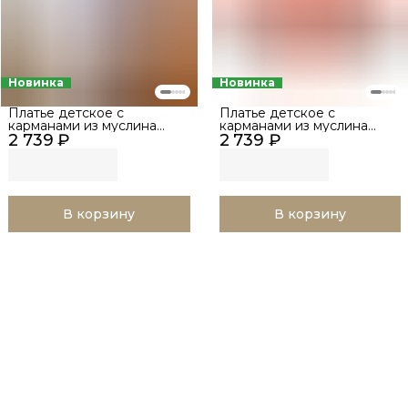
Новинка
Новинка
Платье детское с
Платье детское с
карманами из муслина
карманами из муслина
2 739 ₽
BUBA KIDS, Таёжные
2 739 ₽
BUBA KIDS, Ягодная
ягоды, р. 68-74
поляна, р. 68-74
В корзину
В корзину