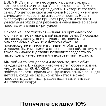
BUBA KIDS наполнен любовью к родному краю, с
которого всё начинается. У каждого он — свой. Мы
рассказываем о нём через дизайны, которые создаём
сами. Это детские карты регионов России с их милыми
символами и красочные авторские принты. Наши
аксессуары и одежда приносят радость и создают
уникальный образ для ребёнка и мамы даже во время
простых ежедневных ритуалов.
Основа нашего текстиля — ткани из органического
хлопка и антибактериальной крапивы рами. Их создают
по нашему заказу, они натуральные, прочные и
одновременно нежные к детской коже. На
производстве в Твери мы следим, чтобы швы на
изделиях были мягкими, а строчка — ровной, потому что
такое внимание к деталям позволяет создавать по-
настоящему качественный и долговечный текстиль.
Мы любим то, что делаем и делаем то, что любим —
каждый день. В каждой ниточке есть любовь к жизни,
миру и людям. BUBA KIDS — это маленькие радости
повседневности, красивые и функциональные вещи для
детства, когда не страшно испачкаться, можно
пробовать, удивляться, радоваться и замечать всё
интересное вокруг!
Получите скидку 10%