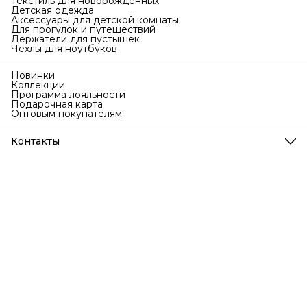
Текстиль для новорождённых
Детская одежда
Аксессуары для детской комнаты
Для прогулок и путешествий
Держатели для пустышек
Чехлы для ноутбуков
Новинки
Коллекции
Программа лояльности
Подарочная карта
Оптовым покупателям
Контакты
Телефон
8 (999) 707-76-77
Режим работы
Ежедневно с 9 до 18 по МСК
Эл. почта
info@bubakids.ru