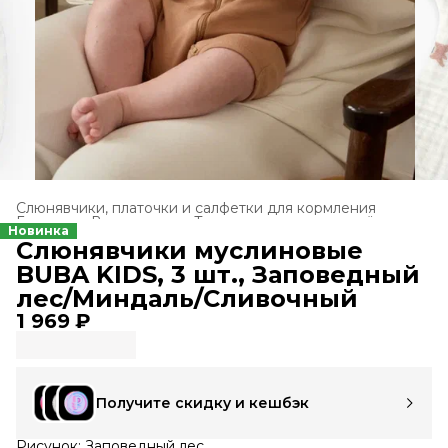
Слюнявчики, платочки и салфетки для кормления
Главная
›
Все товары
›
Текстиль для новорождённых
›
Новинка
Слюнявчики муслиновые
BUBA KIDS, 3 шт., Заповедный
лес/Миндаль/Сливочный
1 969 ₽
Получите скидку и кешбэк
Рисунок: Заповедный лес