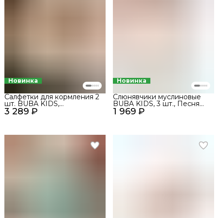
Новинка
Новинка
Салфетки для кормления 2
Слюнявчики муслиновые
шт. BUBA KIDS,
BUBA KIDS, 3 шт., Песня
3 289 ₽
Кабардинские лошадки/
1 969 ₽
Севера/Пудра/Миндаль
Сливочный