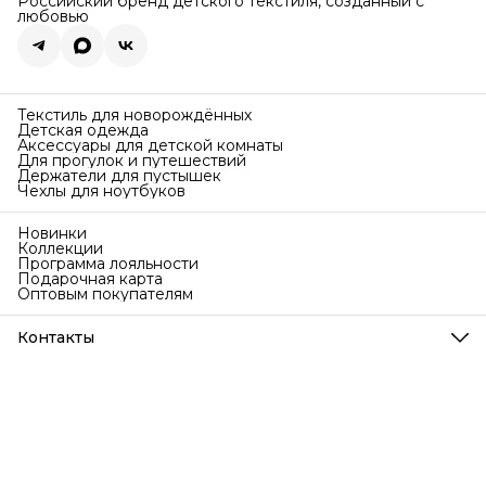
Российский бренд детского текстиля, созданный с
любовью
Текстиль для новорождённых
Детская одежда
Аксессуары для детской комнаты
Для прогулок и путешествий
Держатели для пустышек
Чехлы для ноутбуков
Новинки
Коллекции
Программа лояльности
Подарочная карта
Оптовым покупателям
Контакты
Телефон
8 (999) 707-76-77
Режим работы
Ежедневно с 9 до 18 по МСК
Эл. почта
info@bubakids.ru