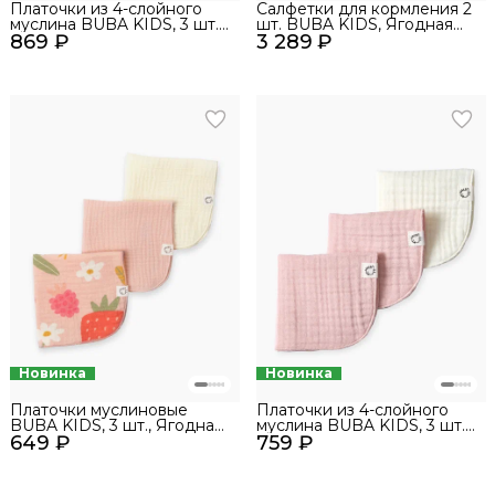
Платочки из 4-слойного
Салфетки для кормления 2
муслина BUBA KIDS, 3 шт.,
шт. BUBA KIDS, Ягодная
869 ₽
Ягодная поляна/Пудра/
3 289 ₽
поляна/Сливочный
Сливочный, 20х20
Новинка
Новинка
Платочки муслиновые
Платочки из 4-слойного
BUBA KIDS, 3 шт., Ягодная
муслина BUBA KIDS, 3 шт.,
649 ₽
поляна/Пудра/Сливочный
759 ₽
Пудра/Сливочный, 20х20