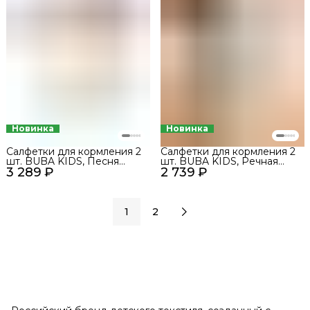
Новинка
Новинка
Салфетки для кормления 2
Салфетки для кормления 2
шт. BUBA KIDS, Песня
шт. BUBA KIDS, Речная
3 289 ₽
Севера/Пудра
2 739 ₽
вода/Сливочный
1
2