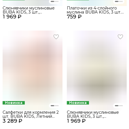
Слюнявчики муслиновые
Платочки из 4-слойного
BUBA KIDS, 3 шт.,
муслина BUBA KIDS, 3 шт.,
1 969 ₽
Северный лес/Сливочный/
759 ₽
Речная вода/Сливочный,
Морская пена
20х20
Новинка
Новинка
Салфетки для кормления 2
Слюнявчики муслиновые
шт. BUBA KIDS, Летний
BUBA KIDS, 3 шт.,
3 289 ₽
полдень/Пудра
1 969 ₽
Заповедный лес/Миндаль/
Сливочный