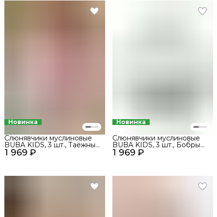
Новинка
Новинка
Слюнявчики муслиновые
Слюнявчики муслиновые
BUBA KIDS, 3 шт., Таёжные
BUBA KIDS, 3 шт., Бобры
1 969 ₽
ягоды/Сливочный/Сирень
1 969 ₽
на хуторе/Полынь/Миндаль