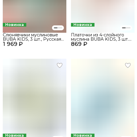
Новинка
Новинка
Слюнявчики муслиновые
Платочки из 4-слойного
BUBA KIDS, 3 шт., Русская
муслина BUBA KIDS, 3 шт.,
1 969 ₽
Арктика/Сливочный/
869 ₽
Песня севера/Пудра/
Туманное утро
Сливочный, 20х20
Новинка
Новинка