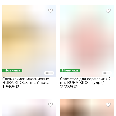
Новинка
Новинка
Слюнявчики муслиновые
Салфетки для кормления 2
BUBA KIDS, 3 шт., Утка-
шт. BUBA KIDS, Пудра/
1 969 ₽
мандаринка/Горчица/
2 739 ₽
Сливочный
Сливочный