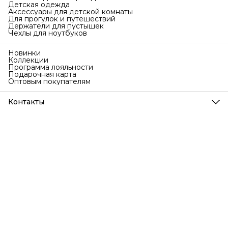
Детская одежда
Аксессуары для детской комнаты
Для прогулок и путешествий
Держатели для пустышек
Чехлы для ноутбуков
Новинки
Коллекции
Программа лояльности
Подарочная карта
Оптовым покупателям
Контакты
Телефон
8 (999) 707-76-77
Режим работы
Ежедневно с 9 до 18 по МСК
Эл. почта
info@bubakids.ru