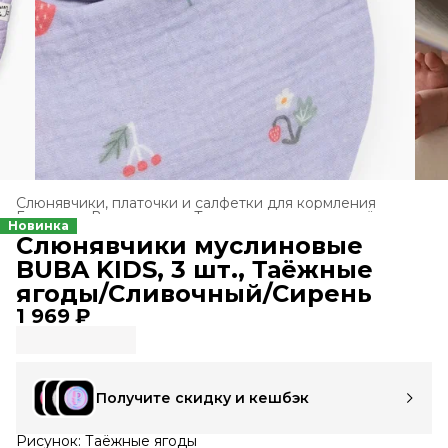
Слюнявчики, платочки и салфетки для кормления
Главная
›
Все товары
›
Текстиль для новорождённых
›
Новинка
Слюнявчики муслиновые
BUBA KIDS, 3 шт., Таёжные
ягоды/Сливочный/Сирень
1 969 ₽
Получите скидку и кешбэк
Рисунок: Таёжные ягоды