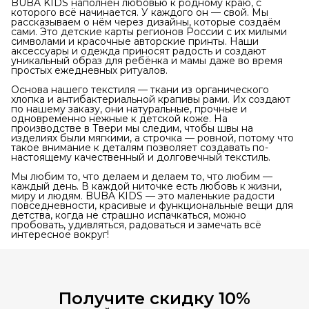
BUBA KIDS наполнен любовью к родному краю, с
которого всё начинается. У каждого он — свой. Мы
рассказываем о нём через дизайны, которые создаём
сами. Это детские карты регионов России с их милыми
символами и красочные авторские принты. Наши
аксессуары и одежда приносят радость и создают
уникальный образ для ребёнка и мамы даже во время
простых ежедневных ритуалов.
Основа нашего текстиля — ткани из органического
хлопка и антибактериальной крапивы рами. Их создают
по нашему заказу, они натуральные, прочные и
одновременно нежные к детской коже. На
производстве в Твери мы следим, чтобы швы на
изделиях были мягкими, а строчка — ровной, потому что
такое внимание к деталям позволяет создавать по-
настоящему качественный и долговечный текстиль.
Мы любим то, что делаем и делаем то, что любим —
каждый день. В каждой ниточке есть любовь к жизни,
миру и людям. BUBA KIDS — это маленькие радости
повседневности, красивые и функциональные вещи для
детства, когда не страшно испачкаться, можно
пробовать, удивляться, радоваться и замечать всё
интересное вокруг!
Получите скидку 10%