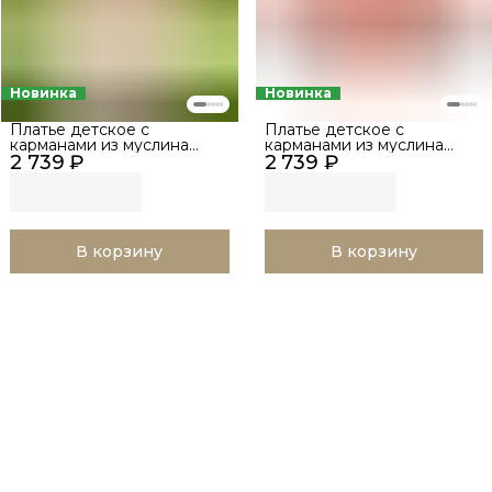
Новинка
Новинка
Платье детское с
Платье детское с
карманами из муслина
карманами из муслина
2 739 ₽
BUBA KIDS, Летний
2 739 ₽
BUBA KIDS, Ягодная
полдень, р. 68-74
поляна, р. 68-74
В корзину
В корзину