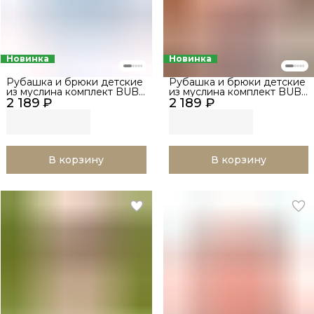
Новинка
Новинка
Рубашка и брюки детские
Рубашка и брюки детские
из муслина комплект BUBA
из муслина комплект BUBA
2 189 ₽
KIDS, Нежно-голубой, р.
2 189 ₽
KIDS, Пудра, р. 68-74
68-74
В корзину
В корзину