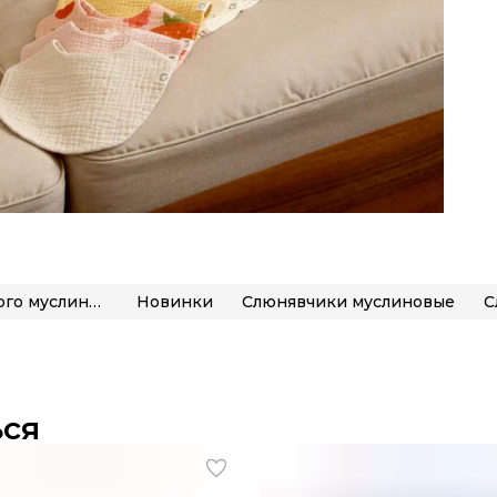
Новая коллекция из нежного муслина «Уход за малышом»
Новинки
Слюнявчики муслиновые
ься