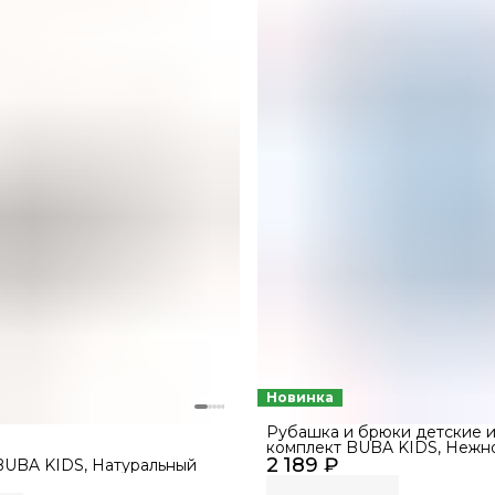
Новинка
Рубашка и брюки детские и
комплект BUBA KIDS, Нежно-
2 189 ₽
68-74
BUBA KIDS, Натуральный