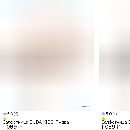
5.0
(
3
)
5.0
(
2
)
Салфетница BUBA KIDS, Пудра
Салфетница 
1 089 ₽
1 089 ₽