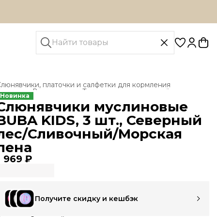
люнявчики, платочки и салфетки для кормления
лавная
›
Все товары
›
Текстиль для новорождённых
›
Новинка
Слюнявчики муслиновые
BUBA KIDS, 3 шт., Северный
лес/Сливочный/Морская
пена
1 969 ₽
Получите скидку и кешбэк