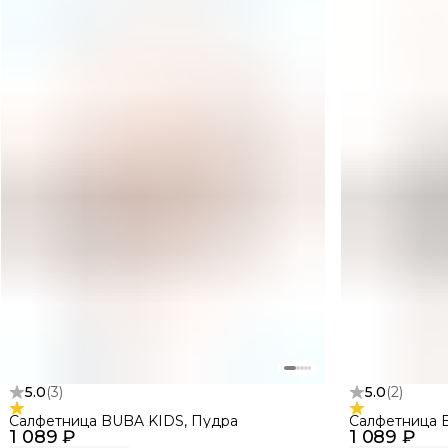
5.0
(
3
)
5.0
(
2
)
Салфетница BUBA KIDS, Пудра
Салфетница 
1 089 ₽
1 089 ₽