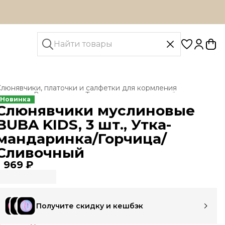
люнявчики, платочки и салфетки для кормления
лавная
›
Все товары
›
Текстиль для новорождённых
›
Новинка
Слюнявчики муслиновые
BUBA KIDS, 3 шт., Утка-
мандаринка/Горчица/
Сливочный
1 969 ₽
Получите скидку и кешбэк