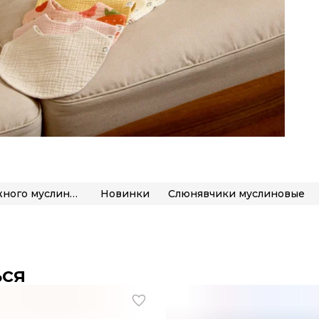
Новая коллекция из нежного муслина «Уход за малышом»
Новинки
Слюнявчики муслиновые
ься