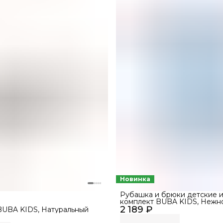
Новинка
Рубашка и брюки детские и
комплект BUBA KIDS, Нежно-
2 189 ₽
68-74
BUBA KIDS, Натуральный