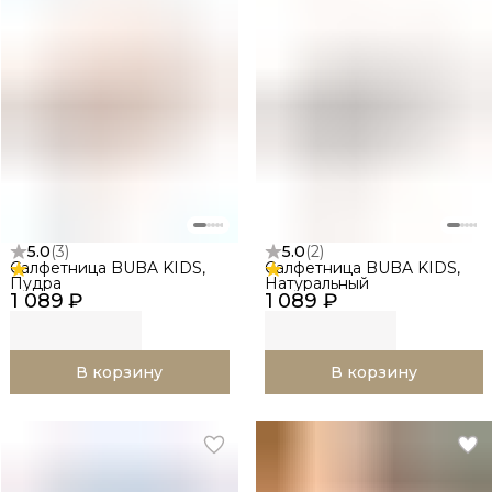
5.0
(
3
)
5.0
(
2
)
Салфетница BUBA KIDS,
Салфетница BUBA KIDS,
Пудра
Натуральный
1 089 ₽
1 089 ₽
В корзину
В корзину