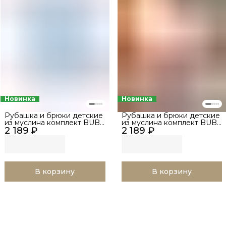
Новинка
Новинка
Рубашка и брюки детские
Рубашка и брюки детские
из муслина комплект BUBA
из муслина комплект BUBA
2 189 ₽
KIDS, Нежно-голубой, р.
2 189 ₽
KIDS, Пудра, р. 68-74
68-74
В корзину
В корзину