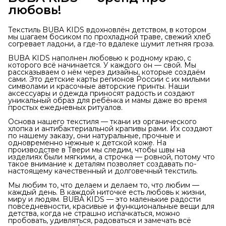
любовь!
Текстиль BUBA KIDS вдохновлён детством, в котором
мы шагаем босиком по прохладной траве, свежий хлеб
согревает ладони, а где-то вдалеке шумит летняя гроза.
BUBA KIDS наполнен любовью к родному краю, с
которого всё начинается. У каждого он — свой. Мы
рассказываем о нём через дизайны, которые создаём
сами. Это детские карты регионов России с их милыми
символами и красочные авторские принты. Наши
аксессуары и одежда приносят радость и создают
уникальный образ для ребёнка и мамы даже во время
простых ежедневных ритуалов.
Основа нашего текстиля — ткани из органического
хлопка и антибактериальной крапивы рами. Их создают
по нашему заказу, они натуральные, прочные и
одновременно нежные к детской коже. На
производстве в Твери мы следим, чтобы швы на
изделиях были мягкими, а строчка — ровной, потому что
такое внимание к деталям позволяет создавать по-
настоящему качественный и долговечный текстиль.
Мы любим то, что делаем и делаем то, что любим —
каждый день. В каждой ниточке есть любовь к жизни,
миру и людям. BUBA KIDS — это маленькие радости
повседневности, красивые и функциональные вещи для
детства, когда не страшно испачкаться, можно
пробовать, удивляться, радоваться и замечать всё