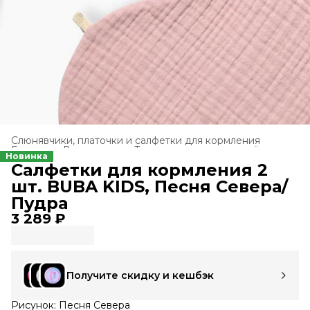
Слюнявчики, платочки и салфетки для кормления
Главная
›
Все товары
›
Текстиль для новорождённых
›
Новинка
Салфетки для кормления 2
шт. BUBA KIDS, Песня Севера/
Пудра
3 289 ₽
Получите скидку и кешбэк
Рисунок: Песня Севера