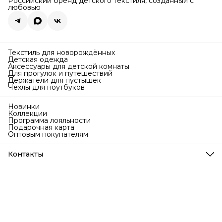
Российский бренд детского текстиля, созданный с
любовью
Текстиль для новорождённых
Детская одежда
Аксессуары для детской комнаты
Для прогулок и путешествий
Держатели для пустышек
Чехлы для ноутбуков
Новинки
Коллекции
Программа лояльности
Подарочная карта
Оптовым покупателям
Контакты
Телефон
8 (999) 707-76-77
Режим работы
Ежедневно с 9 до 18 по МСК
Эл. почта
info@bubakids.ru