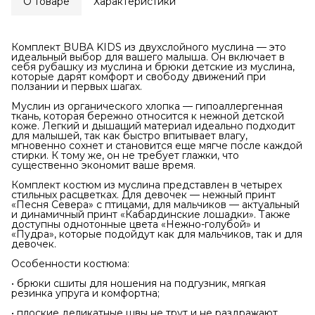
О товаре
Характеристики
Комплект BUBA KIDS из двухслойного муслина — это
идеальный выбор для вашего малыша. Он включает в
себя рубашку из муслина и брюки детские из муслина,
которые дарят комфорт и свободу движений при
ползании и первых шагах.
Муслин из органического хлопка — гипоаллергенная
ткань, которая бережно относится к нежной детской
коже. Легкий и дышащий материал идеально подходит
для малышей, так как быстро впитывает влагу,
мгновенно сохнет и становится еще мягче после каждой
стирки. К тому же, он не требует глажки, что
существенно экономит ваше время.
Комплект костюм из муслина представлен в четырех
стильных расцветках. Для девочек — нежный принт
«Песня Севера» с птицами, для мальчиков — актуальный
и динамичный принт «Кабардинские лошадки». Также
доступны однотонные цвета «Нежно-голубой» и
«Пудра», которые подойдут как для мальчиков, так и для
девочек.
Особенности костюма:
• брюки сшиты для ношения на подгузник, мягкая
резинка упруга и комфортна;
• плоские деликатные швы не трут и не раздражают