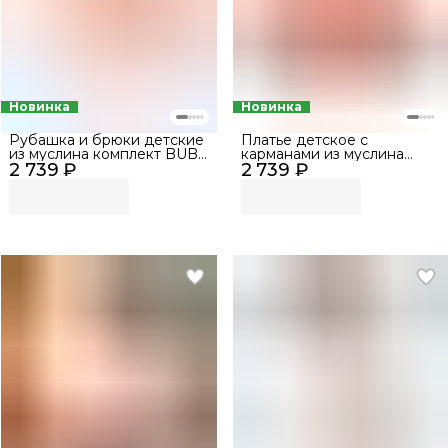
Новинка
Новинка
Рубашка и брюки детские
Платье детское с
из муслина комплект BUBA
карманами из муслина
2 739 ₽
KIDS, Ягодная поляна, р.
2 739 ₽
BUBA KIDS, Ягодная
68-74
поляна, р. 68-74