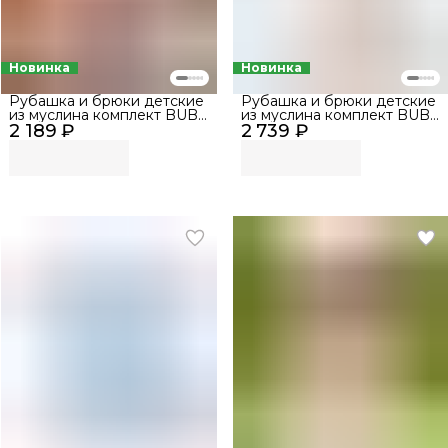
Новинка
Новинка
Рубашка и брюки детские
Рубашка и брюки детские
из муслина комплект BUBA
из муслина комплект BUBA
2 189 ₽
KIDS, Пудра, р. 68-74
2 739 ₽
KIDS, Песня Севера, р. 68-
74