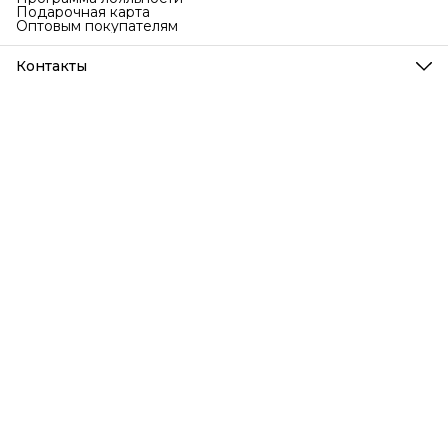
Подарочная карта
Оптовым покупателям
Контакты
Телефон
8 (999) 707-76-77
Режим работы
Ежедневно с 9 до 18 по МСК
Эл. почта
info@bubakids.ru