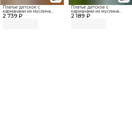
Платье детское с
Платье детское с
карманами из муслина
карманами из муслина
2 739 ₽
BUBA KIDS, Таёжные
2 189 ₽
BUBA KIDS, Нежно-
ягоды, р. 68-74
голубой, р. 68-74