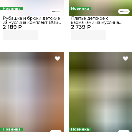
Новинка
Новинка
Рубашка и брюки детские
Платье детское с
из муслина комплект BUBA
карманами из муслина
2 189 ₽
KIDS, Нежно-голубой, р.
2 739 ₽
BUBA KIDS, Летний
68-74
полдень, р. 68-74
Новинка
Новинка