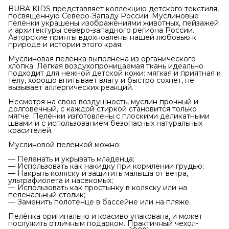
BUBA KIDS представляет коллекцию детского текстиля,
посвящённую Северо-Западу России. Муслиновые
пелёнки украшены изображениями животных, пейзажей
и архитектуры северо-западного региона России.
Авторские принты вдохновлены нашей любовью к
природе и истории этого края.
Муслиновая пелёнка выполнена из органического
хлопка. Лёгкая воздухопроницаемая ткань идеально
подходит для нежной детской кожи: мягкая и приятная к
телу, хорошо впитывает влагу и быстро сохнет, не
вызывает аллергических реакций.
Несмотря на свою воздушность, муслин прочный и
долговечный, с каждой стиркой становится только
мягче. Пелёнки изготовлены с плоскими деликатными
швами и с использованием безопасных натуральных
красителей.
Муслиновой пелёнкой можно:
— Пеленать и укрывать младенца;
— Использовать как накидку при кормлении грудью;
— Накрыть коляску и защитить малыша от ветра,
ультрафиолета и насекомых;
— Использовать как простынку в коляску или на
пеленальный столик;
— Заменить полотенце в бассейне или на пляже.
Пелёнка оригинально и красиво упакована, и может
послужить отличным подарком. Практичный чехол-