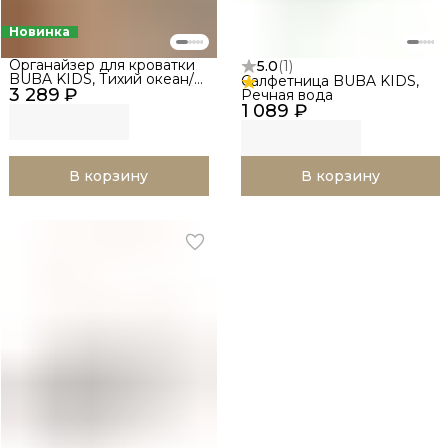
Новинка
Органайзер для кроватки
5.0
(
1
)
BUBA KIDS, Тихий океан/
Салфетница BUBA KIDS,
3 289 ₽
Речная вода
Речная вода
1 089 ₽
В корзину
В корзину