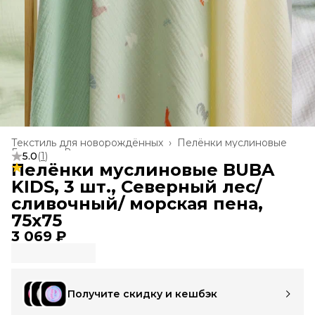
Текстиль для новорождённых
›
Пелёнки муслиновые
Главная
›
Все товары
›
5.0
(
1
)
Пелёнки муслиновые BUBA
KIDS, 3 шт., Северный лес/
сливочный/ морская пена,
75х75
3 069 ₽
Получите скидку и кешбэк