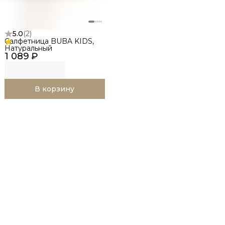
5.0
(
2
)
Салфетница BUBA KIDS,
Натуральный
1 089 ₽
В корзину