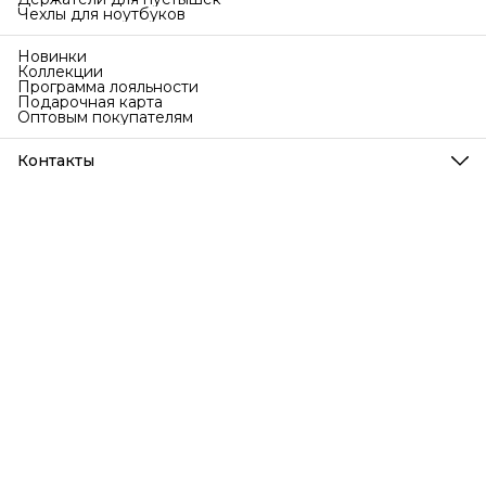
Чехлы для ноутбуков
Новинки
Коллекции
Программа лояльности
Подарочная карта
Оптовым покупателям
Контакты
Телефон
8 (999) 707-76-77
Режим работы
Ежедневно с 9 до 18 по МСК
Эл. почта
info@bubakids.ru