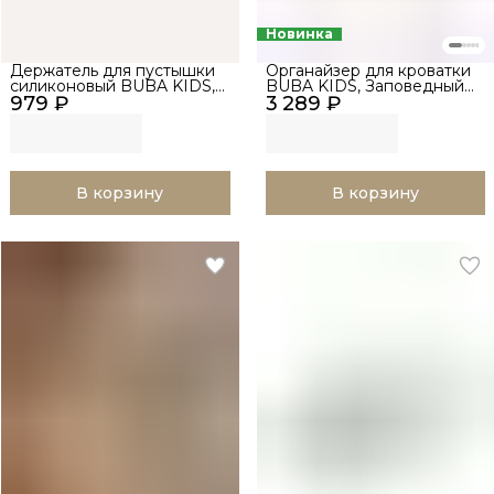
Новинка
Держатель для пустышки
Органайзер для кроватки
силиконовый BUBA KIDS,
BUBA KIDS, Заповедный
979 ₽
Candy, Тропический мусс
3 289 ₽
лес/Натуральный
В корзину
В корзину