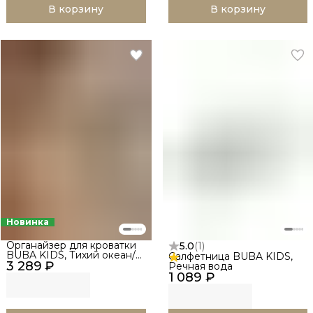
В корзину
В корзину
Новинка
Органайзер для кроватки
5.0
(
1
)
BUBA KIDS, Тихий океан/
Салфетница BUBA KIDS,
3 289 ₽
Речная вода
Речная вода
1 089 ₽