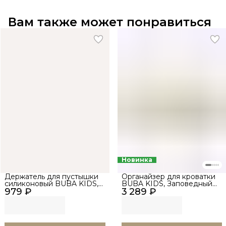
Вам также может понравиться
Новинка
Держатель для пустышки
Органайзер для кроватки
силиконовый BUBA KIDS,
BUBA KIDS, Заповедный
979 ₽
Candy, Тропический мусс
3 289 ₽
лес/Натуральный