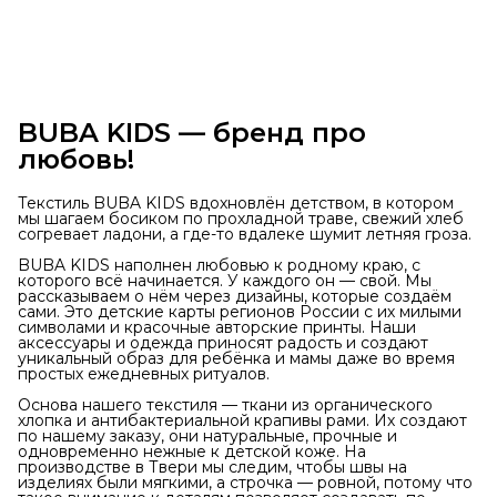
BUBA KIDS — бренд про
любовь!
Текстиль BUBA KIDS вдохновлён детством, в котором
мы шагаем босиком по прохладной траве, свежий хлеб
согревает ладони, а где-то вдалеке шумит летняя гроза.
BUBA KIDS наполнен любовью к родному краю, с
которого всё начинается. У каждого он — свой. Мы
рассказываем о нём через дизайны, которые создаём
сами. Это детские карты регионов России с их милыми
символами и красочные авторские принты. Наши
аксессуары и одежда приносят радость и создают
уникальный образ для ребёнка и мамы даже во время
простых ежедневных ритуалов.
Основа нашего текстиля — ткани из органического
хлопка и антибактериальной крапивы рами. Их создают
по нашему заказу, они натуральные, прочные и
одновременно нежные к детской коже. На
производстве в Твери мы следим, чтобы швы на
изделиях были мягкими, а строчка — ровной, потому что