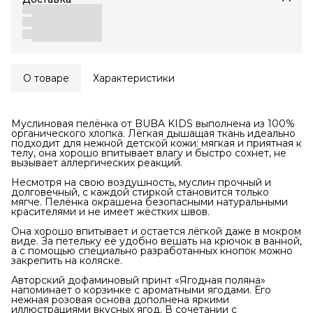
О товаре
Характеристики
Муслиновая пелёнка от BUBA KIDS выполнена из 100%
органического хлопка. Лёгкая дышащая ткань идеально
подходит для нежной детской кожи: мягкая и приятная к
телу, она хорошо впитывает влагу и быстро сохнет, не
вызывает аллергических реакций.
Несмотря на свою воздушность, муслин прочный и
долговечный, с каждой стиркой становится только
мягче. Пелёнка окрашена безопасными натуральными
красителями и не имеет жёстких швов.
Она хорошо впитывает и остается лёгкой даже в мокром
виде. За петельку её удобно вешать на крючок в ванной,
а с помощью специально разработанных кнопок можно
закрепить на коляске.
Авторский дофаминовый принт «Ягодная поляна»
напоминает о корзинке с ароматными ягодами. Его
нежная розовая основа дополнена яркими
иллюстрациями вкусных ягод. В сочетании с