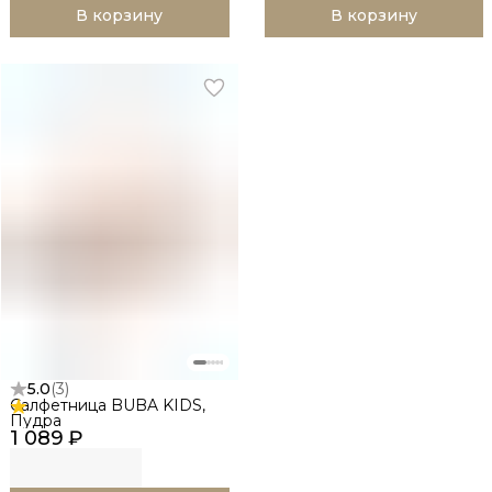
В корзину
В корзину
5.0
(
3
)
Салфетница BUBA KIDS,
Пудра
1 089 ₽