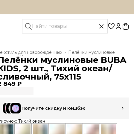
Текстиль для новорождённых
›
Пелёнки муслиновые
лавная
›
Все товары
›
Пелёнки муслиновые BUBA
KIDS, 2 шт., Тихий океан/
сливочный, 75х115
2 849 ₽
Получите скидку и кешбэк
исунок: Тихий океан