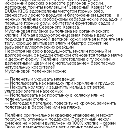
искренний рассказ о красоте регионов России.
Авторские принты коллекции "Северный Кавказ" от
BUBA KIDS вдохновлены чистотой горных озёр,
свежестью лесного воздуха и благоуханием цветов. На
нежных пелёнках изображены кабардинские лошадки и
парящие горные орлы, обитатели фруктовых садов и
другие символы Северного Кавказа.
Муслиновая пелёнка выполнена из органического
хлопка. Лёгкая воздухопроницаемая ткань идеально
подходит для нежной детской кожи: мягкая и приятная к
телу, хорошо впитывает влагу и быстро сохнет, не
вызывает аллергических реакций.
Несмотря на свою воздушность, муслин прочный и
долговечный, с каждой стиркой становится только мягче
и держит форму. Пелёнка изготовлена с плоскими
деликатными швами и с использованием безопасных
натуральных красителей.
Муслиновой пелёнкой можно:
— Пеленать и укрывать младенца;
— Использовать как накидку при кормлении грудью;
— Накрыть коляску и защитить малыша от ветра,
ультрафиолета и насекомых;
— Использовать как простынку в коляску или на
пеленальный столик;
— Благодаря петельке, повесить на крючок, заменить
полотенце в бассейне или на пляже.
Пелёнка оригинально и красиво упакована, и может
послужить отличным подарком. Практичный чехол-
сумочка на молнии выполнен из 100% хлопка – саржи.
Окошко демонстрирует цвет и принт пелёнки. Её