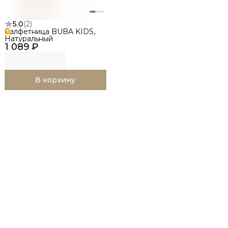
5.0
(
2
)
Салфетница BUBA KIDS,
Натуральный
1 089 ₽
В корзину