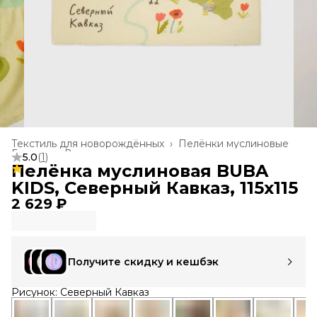
Текстиль для новорождённых
›
Пелёнки муслиновые
Главная
›
Все товары
›
5.0
(
1
)
Пелёнка муслиновая BUBA
KIDS, Северный Кавказ, 115х115
2 629 ₽
Получите скидку и кешбэк
Рисунок: Северный Кавказ