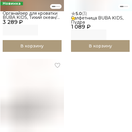
Новинка
Органайзер для кроватки
5.0
(
3
)
BUBA KIDS, Тихий океан/
Салфетница BUBA KIDS,
3 289 ₽
Речная вода
Пудра
1 089 ₽
В корзину
В корзину