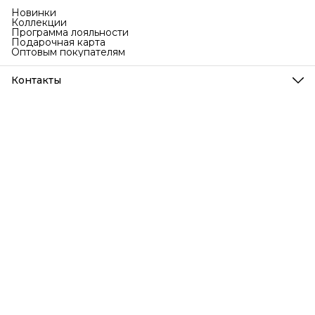
Новинки
Коллекции
Программа лояльности
Подарочная карта
Оптовым покупателям
Контакты
Телефон
8 (999) 707-76-77
Режим работы
Ежедневно с 9 до 18 по МСК
Эл. почта
info@bubakids.ru