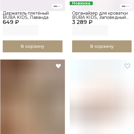
Новинка
Держатель плетёный
Органайзер для кроватки
BUBA KIDS, Лаванда
BUBA KIDS, Заповедный
649 ₽
3 289 ₽
лес/Натуральный
В корзину
В корзину