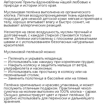
Авторские принты вдохновлены нашей любовью к
природе и истории этого края.
Муслиновая пелёнка выполнена из органического
хлопка. Лёгкая воздухопроницаемая ткань идеально
подходит для нежной детской кожи: мягкая и приятная к
телу, хорошо впитывает влагу и быстро сохнет, не
вызывает аллергических реакций.
Несмотря на свою воздушность, муслин прочный и
долговечный, с каждой стиркой становится только
мягче. Пелёнки изготовлены с плоскими деликатными
швами и с использованием безопасных натуральных
красителей.
Муслиновой пелёнкой можно:
— Пеленать и укрывать младенца;
— Использовать как накидку при кормлении грудью;
— Накрыть коляску и защитить малыша от ветра,
ультрафиолета и насекомых;
— Использовать как простынку в коляску или на
пеленальный столик;
— Заменить полотенце в бассейне или на пляже.
Пелёнка оригинально и красиво упакована, и может
послужить отличным подарком. Практичный чехол-
сумочка на молнии выполнен из 100% хлопка – саржи.
Окошко демонстрирует цвет и принт пелёнки. Её
удобно использовать для переноски и дальнейшего
хранения.