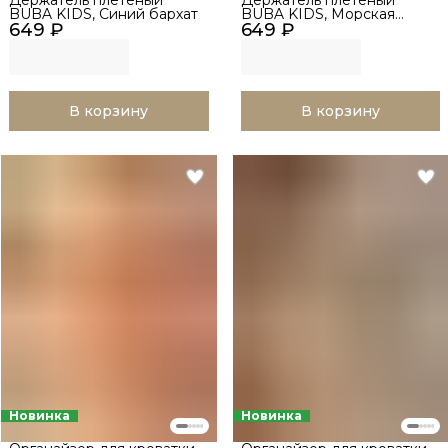
BUBA KIDS, Синий бархат
BUBA KIDS, Морская
649 ₽
649 ₽
волна
В корзину
В корзину
Новинка
Новинка