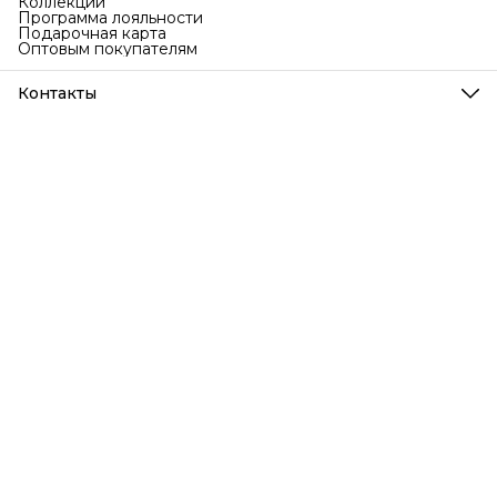
Коллекции
Программа лояльности
Подарочная карта
Оптовым покупателям
Контакты
Телефон
8 (999) 707-76-77
Режим работы
Ежедневно с 9 до 18 по МСК
Эл. почта
info@bubakids.ru