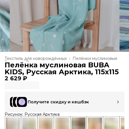
Текстиль для новорождённых
›
Пелёнки муслиновые
Главная
›
Все товары
›
Пелёнка муслиновая BUBA
KIDS, Русская Арктика, 115х115
2 629 ₽
Получите скидку и кешбэк
Рисунок: Русская Арктика