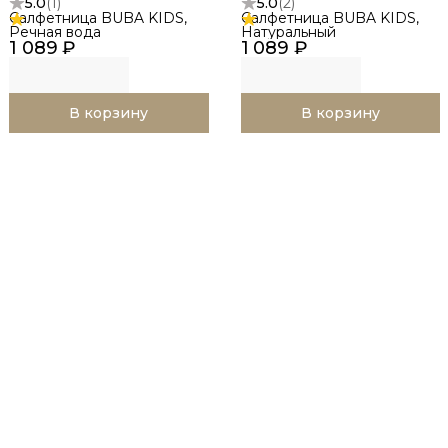
5.0
(
1
)
5.0
(
2
)
Салфетница BUBA KIDS,
Салфетница BUBA KIDS,
Речная вода
Натуральный
1 089 ₽
1 089 ₽
В корзину
В корзину