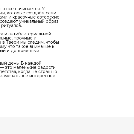
о всё начинается. У
ны, которые создаём сами.
ами и красочные авторские
 создают уникальный образ
 ритуалов.
ка и антибактериальной
льные, прочные и
 в Твери мы следим, чтобы
ому что такое внимание к
ный и долговечный
дый день. В каждой
 — это маленькие радости
етства, когда не страшно
и замечать всё интересное