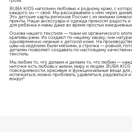
гроза.
BUBA KIDS наполнен любовью к родному краю, с которог
каждого он — свой. Мы рассказываем о нём через дизай
Это детские карты регионов России с их милыми символ
принты. Наши аксессуары и одежда приносят радость и
для ребёнка и мамы даже во время простых ежедневных
Основа нашего текстиля — ткани из органического хлоп
крапивы рами. Их создают по нашему заказу, они натура
одновременно нежные к детской коже. На производстве
швы на изделиях были мягкими, а строчка — ровной, пот
деталям позволяет создавать по-настоящему качествен
текстиль.
Мы любим то, что делаем и делаем то, что любим — каж
ниточке есть любовь к жизни, миру и людям. BUBA KIDS
повседневности, красивые и функциональные вещи для д
испачкаться, можно пробовать, удивляться, радоваться 
вокруг!