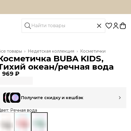
Все товары
›
Недетская коллекция
›
Косметички
лавная
›
Косметичка BUBA KIDS,
Тихий океан/речная вода
1 969 ₽
Получите скидку и кешбэк
вет: Речная вода