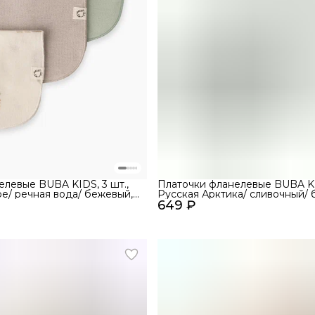
елевые BUBA KIDS, 3 шт.,
Платочки фланелевые BUBA KID
е/ речная вода/ бежевый,
Русская Арктика/ сливочный/ 
649 ₽
25х25