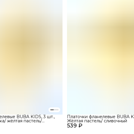
елевые BUBA KIDS, 3 шт.,
Платочки фланелевые BUBA KID
а/ жёлтая пастель/
Жёлтая пастель/ сливочный
25
539 ₽