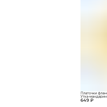
Платочки флан
Утка-мандаринк
649 ₽
сливочный, 25х