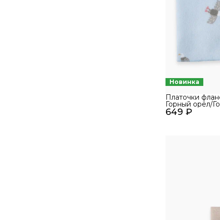
Новинка
Платочки флан
Горный орёл/Го
649 ₽